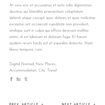
At vero eos et accusamus et iusto odio dignissimos
ducimus qui blanditiis praesentium voluptatum
deleniti atque corrupti quos dolores et quas molestias
excepturi sint occaecati cupiditate non provident,
similique sunt in culpa qui officia deserunt mollitia
animi, id est laborum et dolorum fuga. Et harum
quidem rerum facilis est et expedita distinctio. Nam
libero tempore, cum.
Digital Nomad
,
New Places
Accommodation
City
Travel
+
+
PREV. ARTICLE
NEXT ARTICLE